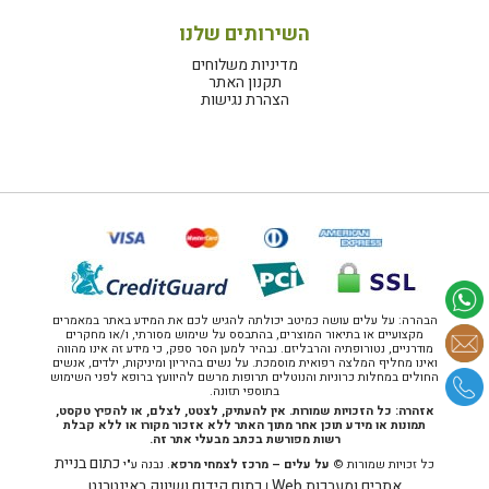
השירותים שלנו
מדיניות משלוחים
תקנון האתר
הצהרת נגישות
הבהרה: על עלים עושה כמיטב יכולתה להגיש לכם את המידע באתר במאמרים
מקצועיים או בתיאור המוצרים, בהתבסס על שימוש מסורתי, ו/או מחקרים
מודרניים, נטורופתיה והרבליזם. נבהיר למען הסר ספק, כי מידע זה אינו מהווה
ואינו מחליף המלצה רפואית מוסמכת. על נשים בהיריון ומיניקות, ילדים, אנשים
החולים במחלות כרוניות והנוטלים תרופות מרשם להיוועץ ברופא לפני השימוש
בתוספי תזונה.
אזהרה: כל הזכויות שמורות. אין להעתיק, לצטט, לצלם, או להפיץ טקסט,
תמונות או מידע תוכן אחר מתוך האתר ללא אזכור מקורו או ללא קבלת
רשות מפורשת בכתב מבעלי אתר זה.
כתום בניית
כל זכויות שמורות ©
על עלים – מרכז לצמחי מרפא
. נבנה ע"י
אתרים ומערכות Web
כתום קידום ושיווק באינטרנט
|