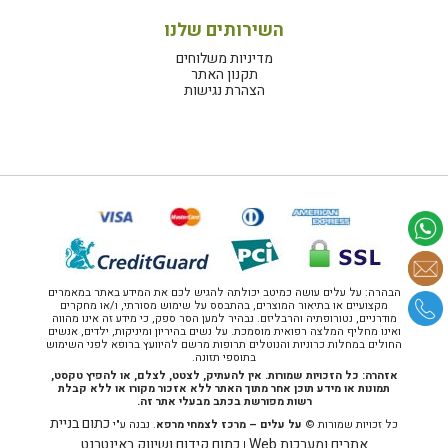
השירותים שלנו
מדיניות משלוחים
תקנון האתר
הצהרת נגישות
הבהרה: על עלים עושה כמיטב יכולתה להגיש לכם את המידע באתר במאמרים
מקצועיים או בתיאור המוצרים, בהתבסס על שימוש מסורתי, ו/או מחקרים
מודרניים, נטורופתיה והרבליזם. נבהיר למען הסר ספק, כי מידע זה אינו מהווה
ואינו מחליף המלצה רפואית מוסמכת. על נשים בהיריון ומיניקות, ילדים, אנשים
החולים במחלות כרוניות והנוטלים תרופות מרשם להיוועץ ברופא לפני השימוש
בתוספי תזונה.
אזהרה: כל הזכויות שמורות. אין להעתיק, לצטט, לצלם, או להפיץ טקסט,
תמונות או מידע תוכן אחר מתוך האתר ללא אזכור מקורו או ללא קבלת
רשות מפורשת בכתב מבעלי אתר זה.
כתום בניית
כל זכויות שמורות ©
על עלים – מרכז לצמחי מרפא
. נבנה ע"י
אתרים ומערכות Web
כתום קידום ושיווק באינטרנט
|