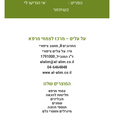
הפריט אינו זמין במלאי הודיעו לי
כשיחזור
על עלים – מרכז לצמחי מרפא
החרובים 8, מושב ציפורי
וויז: על עלים ציפורי
ד"נ המוביל, 1791000
alalim@al-alim.co.il
04-6464848
www.al-alim.co.il
המוצרים שלנו
צמחי מרפא
חליטות להנאה
תבלינים
שמנים
תוספי תזונה
מינרלים וחומרי גלם