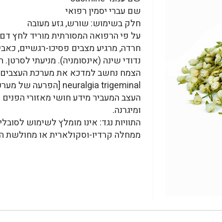
שם עברי יסמין רפואי
חלק בשימוש: שורש, גזע מעובה
על פי הרפואה המסורתית מוריד לחץ דם, 
חרדה, מרגיע מצבים פסיכו-רגשיים, כאבי 
נדודי שינה (אינסומניה). מניעתי לסרטן
הצמח נחשב למדכא את מערכת העצבים המ
neuralgia trigeminal
העצב המעביר מידע חושי מאזורי הפנים ל
ומיגרנה.
התוויות נגד: אינו מומלץ לשימוש לסוב
ממחלה קרדיו-וסקולארית או מחולשת השרירים ( Gravis