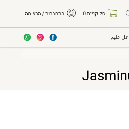
סל קניות
0
התחברות / הרשמה
عل عليم