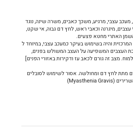
מעכב עצבי, מרגיע, משכך כאבים, משרה שינה, נוגד
עצבים, מיגרנה וכאבי ראש, לחץ דם גבוה, אי שקט,
. השמן האתרי מחטא פצעים.
רכזית והיה בשימוש בעיקר כמעכב עצבי, במיוחד ל
 [הפרעה של מערכת העצבים המשפיעה על העצב המשולש בפנים,
מוח. מצב זה גורם לכאב עז ודקירות באזורי הפנים]
לים מתת לחץ דם ומחולשה. אסור לשימוש לסובלים
Myasthenia)