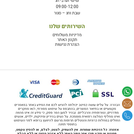
שישי וערבי חג
09:00-12:00
שבת וחג – סגור
השירותים שלנו
מדיניות משלוחים
תקנון האתר
הצהרת נגישות
הבהרה: על עלים עושה כמיטב יכולתה להגיש לכם את המידע באתר במאמרים
מקצועיים או בתיאור המוצרים, בהתבסס על שימוש מסורתי, ו/או מחקרים
מודרניים, נטורופתיה והרבליזם. נבהיר למען הסר ספק, כי מידע זה אינו מהווה
ואינו מחליף המלצה רפואית מוסמכת. על נשים בהיריון ומיניקות, ילדים, אנשים
החולים במחלות כרוניות והנוטלים תרופות מרשם להיוועץ ברופא לפני השימוש
בתוספי תזונה.
אזהרה: כל הזכויות שמורות. אין להעתיק, לצטט, לצלם, או להפיץ טקסט,
תמונות או מידע תוכן אחר מתוך האתר ללא אזכור מקורו או ללא קבלת