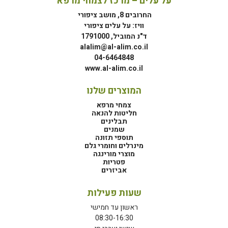
על עלים – מרכז לצמחי מרפא
החרובים 8, מושב ציפורי
וויז: על עלים ציפורי
ד"נ המוביל, 1791000
alalim@al-alim.co.il
04-6464848
www.al-alim.co.il
המוצרים שלנו
צמחי מרפא
חליטות להנאה
תבלינים
שמנים
תוספי תזונה
מינרלים וחומרי גלם
מוצרי מורינגה
פטריות
אביזרים
שעות פעילות
ראשון עד חמישי
08:30-16:30