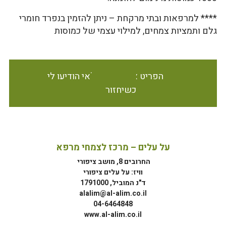
**** למרפאות ובתי מרקחת – ניתן להזמין בנפרד חומרי
גלם ותמציות צמחים, למילוי עצמי של כמוסות
הפריט אינו זמין במלאי הודיעו לי
כשיחזור
על עלים – מרכז לצמחי מרפא
החרובים 8, מושב ציפורי
וויז: על עלים ציפורי
ד"נ המוביל, 1791000
alalim@al-alim.co.il
04-6464848
www.al-alim.co.il