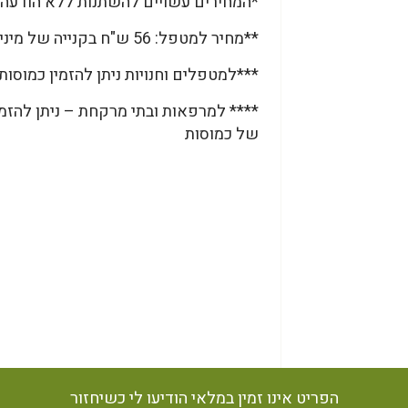
*המחירים עשויים להשתנות ללא הודעה 
**מחיר למטפל: 56 ש"ח בקנייה של מינימום 5 צנצנות.
***למטפלים וחנויות ניתן להזמין כמוסות גם בתפזורת, 1000 כמ
**** למרפאות ובתי מרקחת – ניתן להזמי
של כמוסות
הפריט אינו זמין במלאי הודיעו לי כשיחזור