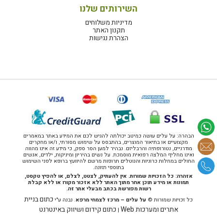
השירותים שלנו
מדיניות משלוחים
תקנון האתר
הצהרת נגישות
הבהרה: על עלים עושה כמיטב יכולתה להגיש לכם את המידע באתר במאמרים
מקצועיים או בתיאור המוצרים, בהתבסס על שימוש מסורתי, ו/או מחקרים
מודרניים, נטורופתיה והרבליזם. נבהיר למען הסר ספק, כי מידע זה אינו מהווה
ואינו מחליף המלצה רפואית מוסמכת. על נשים בהיריון ומיניקות, ילדים, אנשים
החולים במחלות כרוניות והנוטלים תרופות מרשם להיוועץ ברופא לפני השימוש
בתוספי תזונה.
אזהרה: כל הזכויות שמורות. אין להעתיק, לצטט, לצלם, או להפיץ טקסט,
תמונות או מידע תוכן אחר מתוך האתר ללא אזכור מקורו או ללא קבלת
רשות מפורשת בכתב מבעלי אתר זה.
כתום בניית
כל זכויות שמורות ©
על עלים – מרכז לצמחי מרפא
. נבנה ע"י
אתרים ומערכות Web
כתום קידום ושיווק באינטרנט
|