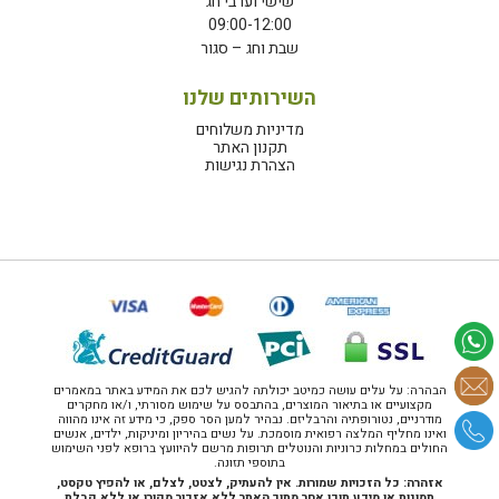
שישי וערבי חג
09:00-12:00
שבת וחג – סגור
השירותים שלנו
מדיניות משלוחים
תקנון האתר
הצהרת נגישות
הבהרה: על עלים עושה כמיטב יכולתה להגיש לכם את המידע באתר במאמרים
מקצועיים או בתיאור המוצרים, בהתבסס על שימוש מסורתי, ו/או מחקרים
מודרניים, נטורופתיה והרבליזם. נבהיר למען הסר ספק, כי מידע זה אינו מהווה
ואינו מחליף המלצה רפואית מוסמכת. על נשים בהיריון ומיניקות, ילדים, אנשים
החולים במחלות כרוניות והנוטלים תרופות מרשם להיוועץ ברופא לפני השימוש
בתוספי תזונה.
אזהרה: כל הזכויות שמורות. אין להעתיק, לצטט, לצלם, או להפיץ טקסט,
תמונות או מידע תוכן אחר מתוך האתר ללא אזכור מקורו או ללא קבלת