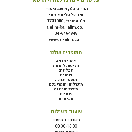
על עלים – מרכז לצמחי מרפא
החרובים 8, מושב ציפורי
וויז: על עלים ציפורי
ד"נ המוביל, 1791000
alalim@al-alim.co.il
04-6464848
www.al-alim.co.il
המוצרים שלנו
צמחי מרפא
חליטות להנאה
תבלינים
שמנים
תוספי תזונה
מינרלים וחומרי גלם
מוצרי מורינגה
פטריות
אביזרים
שעות פעילות
ראשון עד חמישי
08:30-16:30