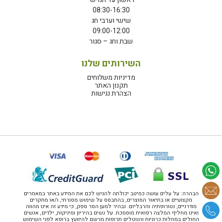
08:30-16:30
שישי וערבי חג
09:00-12:00
שבת וחג – סגור
השירותים שלנו
מדיניות משלוחים
תקנון האתר
הצהרת נגישות
הבהרה: על עלים עושה כמיטב יכולתה להגיש לכם את המידע באתר במאמרים
מקצועיים או בתיאור המוצרים, בהתבסס על שימוש מסורתי, ו/או מחקרים
מודרניים, נטורופתיה והרבליזם. נבהיר למען הסר ספק, כי מידע זה אינו מהווה
ואינו מחליף המלצה רפואית מוסמכת. על נשים בהיריון ומיניקות, ילדים, אנשים
החולים במחלות כרוניות והנוטלים תרופות מרשם להיוועץ ברופא לפני השימוש