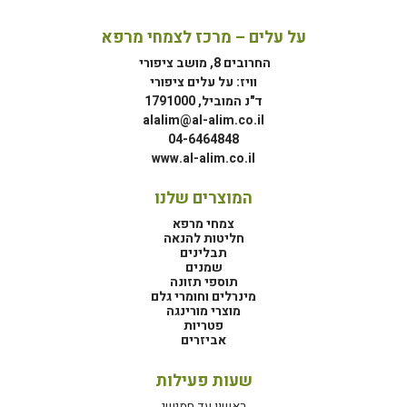
על עלים – מרכז לצמחי מרפא
החרובים 8, מושב ציפורי
וויז: על עלים ציפורי
ד"נ המוביל, 1791000
alalim@al-alim.co.il
04-6464848
www.al-alim.co.il
המוצרים שלנו
צמחי מרפא
חליטות להנאה
תבלינים
שמנים
תוספי תזונה
מינרלים וחומרי גלם
מוצרי מורינגה
פטריות
אביזרים
שעות פעילות
ראשון עד חמישי