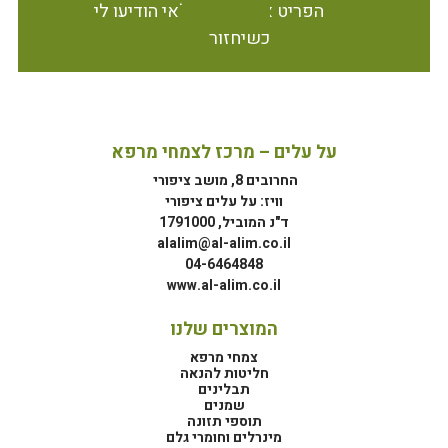
הפריט אינו זמין במלאי הודיעו לי
כשיחזור
על עלים – מרכז לצמחי מרפא
החרובים 8, מושב ציפורי
וויז: על עלים ציפורי
ד"נ המוביל, 1791000
alalim@al-alim.co.il
04-6464848
www.al-alim.co.il
המוצרים שלנו
צמחי מרפא
חליטות להנאה
תבלינים
שמנים
תוספי תזונה
מינרלים וחומרי גלם