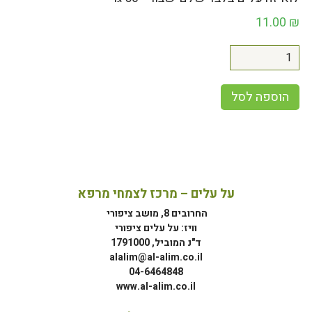
11.00
₪
הוספה לסל
על עלים – מרכז לצמחי מרפא
החרובים 8, מושב ציפורי
וויז: על עלים ציפורי
ד"נ המוביל, 1791000
alalim@al-alim.co.il
04-6464848
www.al-alim.co.il