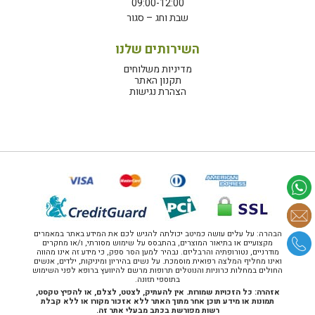
09:00-12:00
שבת וחג – סגור
השירותים שלנו
מדיניות משלוחים
תקנון האתר
הצהרת נגישות
הבהרה: על עלים עושה כמיטב יכולתה להגיש לכם את המידע באתר במאמרים
מקצועיים או בתיאור המוצרים, בהתבסס על שימוש מסורתי, ו/או מחקרים
מודרניים, נטורופתיה והרבליזם. נבהיר למען הסר ספק, כי מידע זה אינו מהווה
ואינו מחליף המלצה רפואית מוסמכת. על נשים בהיריון ומיניקות, ילדים, אנשים
החולים במחלות כרוניות והנוטלים תרופות מרשם להיוועץ ברופא לפני השימוש
בתוספי תזונה.
אזהרה: כל הזכויות שמורות. אין להעתיק, לצטט, לצלם, או להפיץ טקסט,
תמונות או מידע תוכן אחר מתוך האתר ללא אזכור מקורו או ללא קבלת
רשות מפורשת בכתב מבעלי אתר זה.