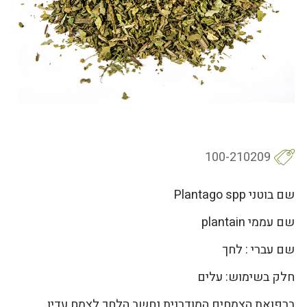
100-210209
שם בוטני Plantago spp
שם עממי plantain
שם עברי : לחך
חלק בשימוש: עלים
ברפואת הצמחים המודרנית נחשב הלחך לצמח עדין