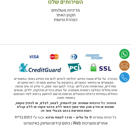
השירותים שלנו
מדיניות משלוחים
תקנון האתר
הצהרת נגישות
הבהרה: על עלים עושה כמיטב יכולתה להגיש לכם את המידע באתר במאמרים
מקצועיים או בתיאור המוצרים, בהתבסס על שימוש מסורתי, ו/או מחקרים
מודרניים, נטורופתיה והרבליזם. נבהיר למען הסר ספק, כי מידע זה אינו מהווה
ואינו מחליף המלצה רפואית מוסמכת. על נשים בהיריון ומיניקות, ילדים, אנשים
החולים במחלות כרוניות והנוטלים תרופות מרשם להיוועץ ברופא לפני השימוש
בתוספי תזונה.
אזהרה: כל הזכויות שמורות. אין להעתיק, לצטט, לצלם, או להפיץ טקסט,
תמונות או מידע תוכן אחר מתוך האתר ללא אזכור מקורו או ללא קבלת
רשות מפורשת בכתב מבעלי אתר זה.
כתום בניית
כל זכויות שמורות ©
על עלים – מרכז לצמחי מרפא
. נבנה ע"י
אתרים ומערכות Web
כתום קידום ושיווק באינטרנט
|