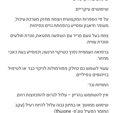
שימושים עיקריים:
על פי הספרות המקצועית הצמח מחזק מערכת עיכול,
משפר תיאבון ומסייע בהפחתת גזים ונפיחות.
צמח בעל טעם מריר עם השפעה מחטאת, נוגדת תולעים
ונוגדת עווית.
ברפואה העממית נפוץ כשיקוי הרגעה, וכמסייע בעת כאבי
מחזור.
עשוי לשמש גם כחלק מפורמולות לניקוי כבד או לטיפול
בזיהומים טפיליים.
התוויות נגד:
אין להשתמש בהריון – עלול לגרום להתכווצות רחם.
שימוש ממושך או במינון גבוה עלול להיות רעיל (עקב
החומר הפעיל טוג'ון- thujone)