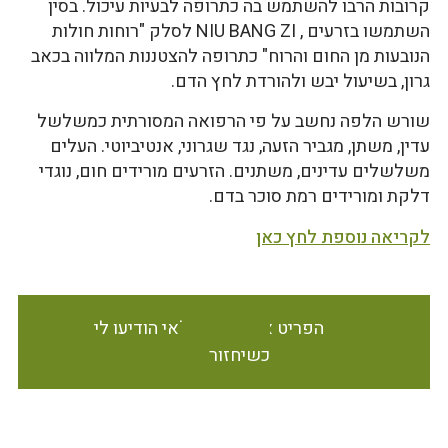
קרובות הרבו להשתמש בה כתרופה לבעיות עיכול. בסין
השתמשו בזרעים , NIU BANG ZI לסלק "רוחות חולות
הנובעות מן החום והרוח" כתרופה להצטננות המלווה בכאב
גרון, בשיעול יבש ולהורדת לחץ הדם.
שורש הלפה נחשב על פי הרפואה המסורתית כמשלשל
עדין, משתן, מגביר הזעה, נגד שגרוני, אנטיביוטי. העלים
משלשלים עדינים, משתנים. הזרעים מורידים חום, נוגדי
דלקת ומורידים רמת סוכר בדם.
לקריאה נוספת לחץ כאן
הפריט אינו זמין במלאי הודיעו לי
כשיחזור