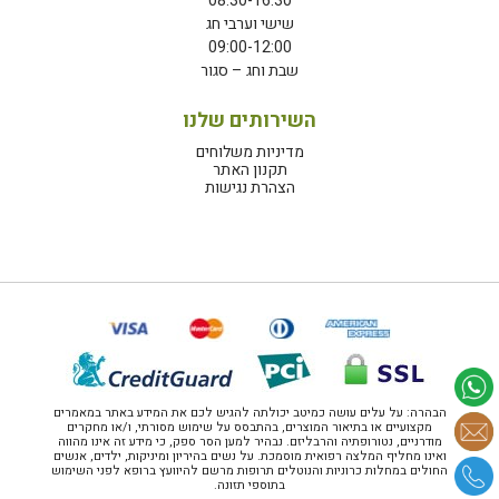
08:30-16:30
שישי וערבי חג
09:00-12:00
שבת וחג – סגור
השירותים שלנו
מדיניות משלוחים
תקנון האתר
הצהרת נגישות
הבהרה: על עלים עושה כמיטב יכולתה להגיש לכם את המידע באתר במאמרים
מקצועיים או בתיאור המוצרים, בהתבסס על שימוש מסורתי, ו/או מחקרים
מודרניים, נטורופתיה והרבליזם. נבהיר למען הסר ספק, כי מידע זה אינו מהווה
ואינו מחליף המלצה רפואית מוסמכת. על נשים בהיריון ומיניקות, ילדים, אנשים
החולים במחלות כרוניות והנוטלים תרופות מרשם להיוועץ ברופא לפני השימוש
בתוספי תזונה.