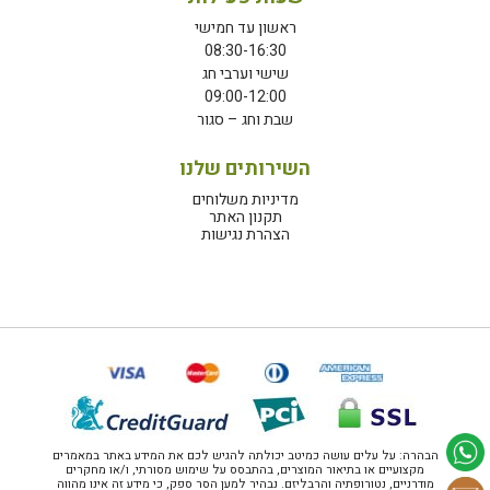
ראשון עד חמישי
08:30-16:30
שישי וערבי חג
09:00-12:00
שבת וחג – סגור
השירותים שלנו
מדיניות משלוחים
תקנון האתר
הצהרת נגישות
הבהרה: על עלים עושה כמיטב יכולתה להגיש לכם את המידע באתר במאמרים
מקצועיים או בתיאור המוצרים, בהתבסס על שימוש מסורתי, ו/או מחקרים
מודרניים, נטורופתיה והרבליזם. נבהיר למען הסר ספק, כי מידע זה אינו מהווה