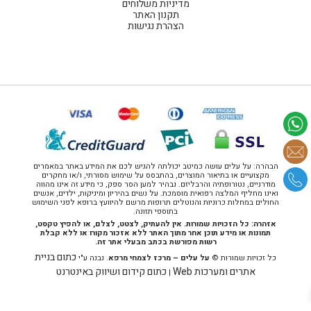
מדיניות משלוחים
תקנון האתר
הצהרת נגישות
הבהרה: על עלים עושה כמיטב יכולתה להגיש לכם את המידע באתר במאמרים
מקצועיים או בתיאור המוצרים, בהתבסס על שימוש מסורתי, ו/או מחקרים
מודרניים, נטורופתיה והרבליזם. נבהיר למען הסר ספק, כי מידע זה אינו מהווה
ואינו מחליף המלצה רפואית מוסמכת. על נשים בהיריון ומיניקות, ילדים, אנשים
החולים במחלות כרוניות והנוטלים תרופות מרשם להיוועץ ברופא לפני השימוש
בתוספי תזונה.
אזהרה: כל הזכויות שמורות. אין להעתיק, לצטט, לצלם, או להפיץ טקסט,
תמונות או מידע תוכן אחר מתוך האתר ללא אזכור מקורו או ללא קבלת
רשות מפורשת בכתב מבעלי אתר זה.
כתום בניית
כל זכויות שמורות ©
על עלים – מרכז לצמחי מרפא
. נבנה ע"י
אתרים ומערכות Web
כתום קידום ושיווק באינטרנט
|