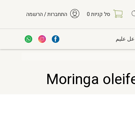
סל קניות
0
התחברות / הרשמה
عل عليم