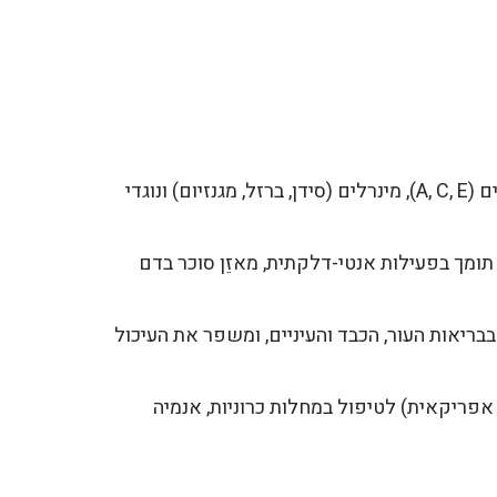
"סופרפוד" עוצמתי ועשיר בחלבון, ויטמינים (A, C, E), מינרלים (סידן, ברזל, מגנזיום) ונוגדי
ומך בפעילות אנטי-דלקתית, מאזֵן סוכר בדם
בבריאות העור, הכבד והעיניים, ומשפר את העיכול
אפריקאית) לטיפול במחלות כרוניות, אנמיה