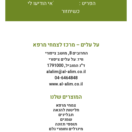
הפריט אינו זמין במלאי הודיעו לי
כשיחזור
על עלים – מרכז לצמחי מרפא
החרובים 8, מושב ציפורי
וויז: על עלים ציפורי
ד"נ המוביל, 1791000
alalim@al-alim.co.il
04-6464848
www.al-alim.co.il
המוצרים שלנו
צמחי מרפא
חליטות להנאה
תבלינים
שמנים
תוספי תזונה
מינרלים וחומרי גלם