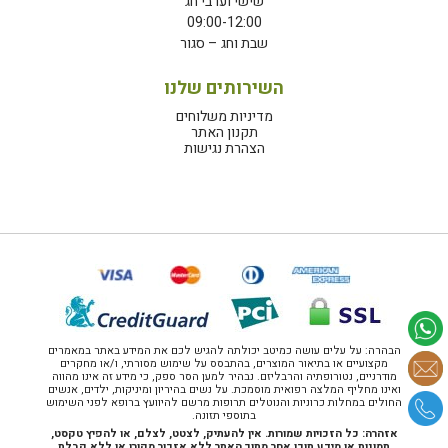
שישי וערבי חג
09:00-12:00
שבת וחג – סגור
השירותים שלנו
מדיניות משלוחים
תקנון האתר
הצהרת נגישות
הבהרה: על עלים עושה כמיטב יכולתה להגיש לכם את המידע באתר במאמרים
מקצועיים או בתיאור המוצרים, בהתבסס על שימוש מסורתי, ו/או מחקרים
מודרניים, נטורופתיה והרבליזם. נבהיר למען הסר ספק, כי מידע זה אינו מהווה
ואינו מחליף המלצה רפואית מוסמכת. על נשים בהיריון ומיניקות, ילדים, אנשים
החולים במחלות כרוניות והנוטלים תרופות מרשם להיוועץ ברופא לפני השימוש
בתוספי תזונה.
אזהרה: כל הזכויות שמורות. אין להעתיק, לצטט, לצלם, או להפיץ טקסט,
תמונות או מידע תוכן אחר מתוך האתר ללא אזכור מקורו או ללא קבלת