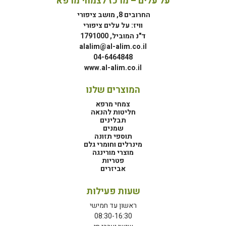
על עלים – מרכז לצמחי מרפא
החרובים 8, מושב ציפורי
וויז: על עלים ציפורי
ד"נ המוביל, 1791000
alalim@al-alim.co.il
04-6464848
www.al-alim.co.il
המוצרים שלנו
צמחי מרפא
חליטות להנאה
תבלינים
שמנים
תוספי תזונה
מינרלים וחומרי גלם
מוצרי מורינגה
פטריות
אביזרים
שעות פעילות
ראשון עד חמישי
08:30-16:30