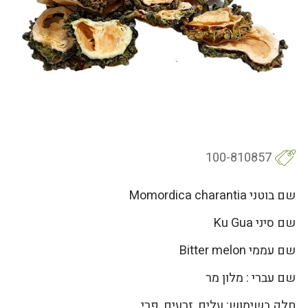
100-810857
שם בוטני Momordica charantia
שם סיני Ku Gua
שם עממי Bitter melon
שם עברי : מלון מר
חלק בשימוש: עלים, זרעים, פרי