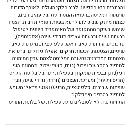
הצלחתו הרפואית של הצמח והשפעתו המרגיעה על ילדים
ומבוגרים הוא התפשט לרוב חלקי העולם. לאורך הדורות
שימשה המליסה ברפואה המסורתית של עמים רבים,
כצמח מחזק שביכולתו לרפא בעיות רפואיות רבות. הצמח
שימש בעיקר מהתקופה של האימפריה היוונית לטיפול
בבעיות נשים ובבעיות עצבים כנדודי שינה (אינסומניה),
פרכוסים, עוויתות, כאבי ראש, פלפיטציות, מיגרנות, כאבי
שיניים, הצטננות, הכשות חרקים ואפילו גידולים. ברפואת
הצמחים המודרנית נחשבת המליסה לצמח עדין המותווה
לטיפול בהפרעות עיכול (גזים, קשיי עיכול, תסמונת מעי
רגיז), וכן בבעיות שמקורן בפעילות יתר של בלוטת התריס
(תריסיות יתר) ומערכת העצבים (חרדה, נדודי שינה, נוגד
עוויתות שרירים, פלפיטציות, מרגיע) ואנטי ויראלי השמש
לטיפול בהרפס סימפלקס.
התוויות נגד: לא לסובלים מתת-פעילות של בלוטת התריס.