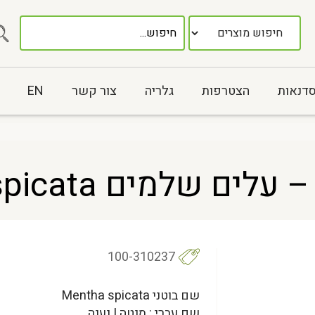
סדנאות
הצטרפות
גלריה
צור קשר
EN
שלמים Mentha spicata
100-310237
שם בוטני Mentha spicata
שם עברי : מנטה | נענה