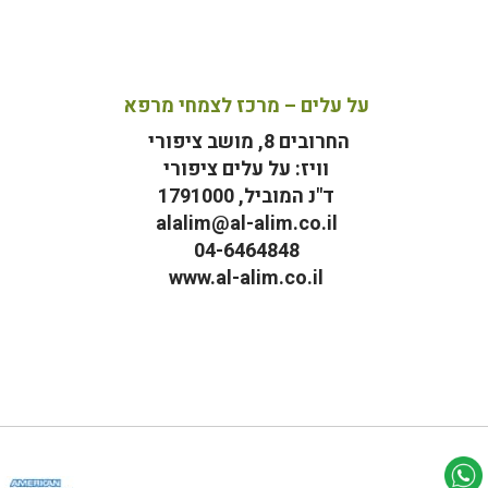
על עלים – מרכז לצמחי מרפא
החרובים 8, מושב ציפורי
וויז: על עלים ציפורי
ד"נ המוביל, 1791000
alalim@al-alim.co.il
04-6464848
www.al-alim.co.il
מ