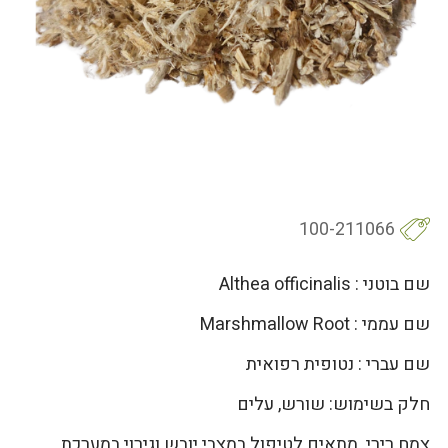
100-211066
שם בוטני : Althea officinalis
שם עממי : Marshmallow Root
שם עברי : נטופית רפואית
חלק בשימוש: שורש, עלים
צמח רירי. מתאים לטיפול במצבי יובש וגירוי במערכת