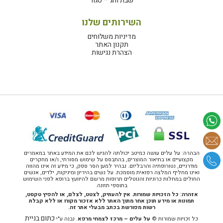
שבת וחג – סגור
השירותים שלנו
מדיניות משלוחים
תקנון האתר
הצהרת נגישות
הבהרה: על עלים עושה כמיטב יכולתה להגיש לכם את המידע באתר במאמרים
מקצועיים או בתיאור המוצרים, בהתבסס על שימוש מסורתי, ו/או מחקרים
מודרניים, נטורופתיה והרבליזם. נבהיר למען הסר ספק, כי מידע זה אינו מהווה
ואינו מחליף המלצה רפואית מוסמכת. על נשים בהיריון ומיניקות, ילדים, אנשים
החולים במחלות כרוניות והנוטלים תרופות מרשם להיוועץ ברופא לפני השימוש
בתוספי תזונה.
אזהרה: כל הזכויות שמורות. אין להעתיק, לצטט, לצלם, או להפיץ טקסט,
תמונות או מידע תוכן אחר מתוך האתר ללא אזכור מקורו או ללא קבלת
רשות מפורשת בכתב מבעלי אתר זה.
כתום בניית
כל זכויות שמורות ©
על עלים – מרכז לצמחי מרפא
. נבנה ע"י