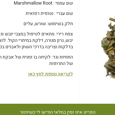
שם עממי : Marshmallow Root
שם עברי : נטופית רפואית
חלק בשימוש: שורש, עלים
צמח רירי. מתאים לטיפול במצבי יובש וגי
יבש, גרון מגורה, דלקת במיתרי הקול. לה
בדלקות וצריבה בדרכי השתן ולאבנים בכל
התוויות נגד: לקיחה בו זמנית של אבקת 
של התרופות
לקריאה נוספת לחץ כאן
הפריט אינו זמין במלאי הודיעו לי כשיחזור