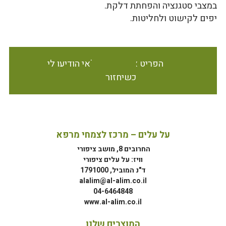
במצבי סטגנציה והפחתת דלקת.
יפים לקישוט ולחליטות.
הפריט אינו זמין במלאי הודיעו לי
כשיחזור
על עלים – מרכז לצמחי מרפא
החרובים 8, מושב ציפורי
וויז: על עלים ציפורי
ד"נ המוביל, 1791000
alalim@al-alim.co.il
04-6464848
www.al-alim.co.il
המוצרים שלנו