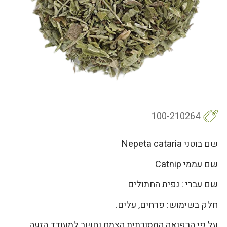
100-210264
שם בוטני Nepeta cataria
שם עממי Catnip
שם עברי : נפית החתולים
חלק בשימוש: פרחים, עלים.
על פי הרפואה המסורתית הצמח נחשב למעודד הזעה,