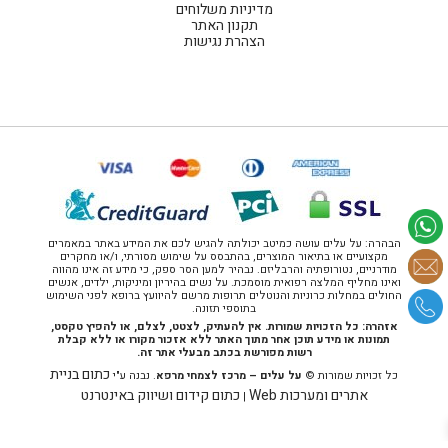
מדיניות משלוחים
תקנון האתר
הצהרת נגישות
הבהרה: על עלים עושה כמיטב יכולתה להגיש לכם את המידע באתר במאמרים
מקצועיים או בתיאור המוצרים, בהתבסס על שימוש מסורתי, ו/או מחקרים
מודרניים, נטורופתיה והרבליזם. נבהיר למען הסר ספק, כי מידע זה אינו מהווה
ואינו מחליף המלצה רפואית מוסמכת. על נשים בהיריון ומיניקות, ילדים, אנשים
החולים במחלות כרוניות והנוטלים תרופות מרשם להיוועץ ברופא לפני השימוש
בתוספי תזונה.
אזהרה: כל הזכויות שמורות. אין להעתיק, לצטט, לצלם, או להפיץ טקסט,
תמונות או מידע תוכן אחר מתוך האתר ללא אזכור מקורו או ללא קבלת
רשות מפורשת בכתב מבעלי אתר זה.
כתום בניית
כל זכויות שמורות ©
על עלים – מרכז לצמחי מרפא
. נבנה ע"י
אתרים ומערכות Web
כתום קידום ושיווק באינטרנט
|