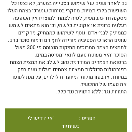
גם לאחר שנים של שימוש בסטיויה במערב, לא נצפו כל
השפעות בלתי רצויות. מחקרי בטיחות שנערכו בצמח העלו
מסקנה חד-משמעית, לפיה לצמח ולמוצריו אין השפעה
רעלנית כרונית או אקוטית כלשהי, וכי הוא מתאים לשמש
כממתיק לבני-אדם. נוסף לשימוש כממתיק, מחקרים
שונים הראו כי הסטיביה מורידה לחץ דם ורמות סוכר בדם.
לתמצית הצמח המרוכזת מתיקות הגבוהה פי 300 משל
הסוכר והיא מעוטת טעם לוואי ומסיסה במים.
ברפואת הצמחים המודרנית נהוג לשלב את תמצית הצמח
בפורמולות הכוללות תמציות צמחים בעלות טעם חזק
במיוחד, או בפורמולות המיועדות לילדים, על מנת לשפר
את טעמו של התכשיר.
התוויות נגד: ללא התוויות נגד כלל.
הפריט אינו זמין במלאי הודיעו לי
כשיחזור