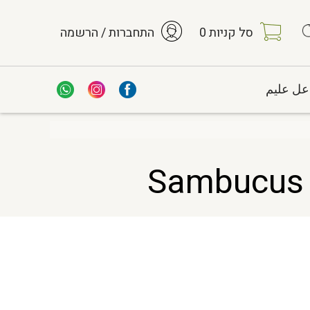
סל קניות
0
התחברות / הרשמה
عل عليم