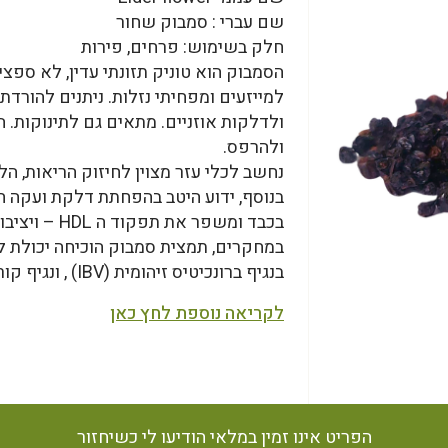
שם עברי : סמבוק שחור
חלק בשימוש: פרחים, פירות
הסמבוק הוא טוניק תזונתי עדין, לא ספצ
למייזעים ומפחיתי נזלות. ניתנים להורדת ח
ולדלקות אוזניים. מתאים גם לתינוקות. 
ולהרפס.
נחשב לכלי עזר מצוין לחיזוק הריאות, הל
בנוסף, ידוע היטב בהפחתת דלקת ועקה ח
בכבד ומשפר את תפקוד ה HDL – ויציבות הפלאק הטרשתי.
בנגיף ברונכיטיס זיהומית (IBV) , ונגיף קורונה פתוגני בעופות.
לקריאה נוספת לחץ כאן
הפריט אינו זמין במלאי הודיעו לי כשיחזור