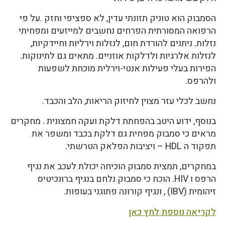
הסמבוק הוא טוניק תזונתי עדין, לא ספציפי וחזק .על פי
הרפואה המסורתית הפרחים נחשבים למייזעים ומפחיתי
נזלות. ניתנים להורדת חום, לנזלות וירליות וחיידקיות,
לנזלות אלרגיות ולדלקות אוזניים. מתאים גם לתינוקות.
הפירות בעלי פעילות אנטי-וירלית מוכחת לשפעות
ולהרפס.
נחשב לכלי עזר מצוין לחיזוק הריאות, הלב והכבד.
בנוסף, ידוע היטב בהפחתת דלקת ועקה חמצונית . מחקרים
מראים כי סמבוק מפחית גם דלקת בכבד ומשפר את
תפקוד ה HDL – ויציבות הפלאק הטרשתי.
במחקרים, תמצית סמבוק הוכיחה יכולת לעכב את נגיף
הרפס ו HIV. הוכח כי סמבוק נלחם בנגיף ברונכיטיס
זיהומית (IBV) , ונגיף קורונה פתוגני בעופות.
לקריאה נוספת לחץ כאן