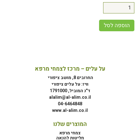
הוספה לסל
על עלים – מרכז לצמחי מרפא
החרובים 8, מושב ציפורי
וויז: על עלים ציפורי
ד"נ המוביל, 1791000
alalim@al-alim.co.il
04-6464848
www.al-alim.co.il
המוצרים שלנו
צמחי מרפא
חליטות להנאה