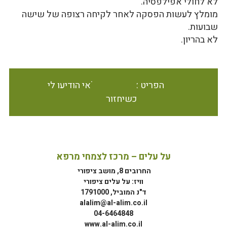
לא לחולי אפילפסיה.
מומלץ לעשות הפסקה לאחר לקיחה רצופה של שישה
שבועות.
לא בהריון.
הפריט אינו זמין במלאי הודיעו לי
כשיחזור
על עלים – מרכז לצמחי מרפא
החרובים 8, מושב ציפורי
וויז: על עלים ציפורי
ד"נ המוביל, 1791000
alalim@al-alim.co.il
04-6464848
www.al-alim.co.il