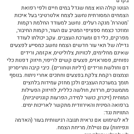
בקרם
הגוטו קולה הוא צמח שגדל במים חיים ולפי רפואת
הצמחים המסורתית נחשב לצמח אלטרטיבי בעל איכות
'מטהרת' מנקה רעלים. נחשב למעודד החלמת רקמות
ומוזכר כצמח ספציפי המטיב עם העור, רקמות החיבור,
מפרקים, כלי דם ומערכת העצבים. עקב יכולתו לעודד
גדילה של תאי עור חדשים הצמח נחשב כמסייע לפצעים
שאינם מחלימים, לכוויות, צלוליטיס, אקזמה, ורידים
נפוחים, פסוראזיס, פצעים קשים לריפוי, חיזוק דפנות כלי
דם וחולשת וורידים (דליות וטחורים). כיבי קיבה ותריסריון
וצמצום רקמת צלקת בפצעים וחתכים אחרי ניתוח. בנוסף
תומך במערכת העצבים ולכן מחזק עמידות בלחצים
מתמשכים, חרדות, חולשה כללית, לחיזוק הפעילות
המוחית (זיכרון, כושר למידה, הפרעות קוגניטיביות).
ברפואה הסינית והאירוודית מתקשר לאריכות ימים.
התוויות נגד:
לא לשימוש אם נראית תגובה רגישותית בעור (האדמה
ונפיחות) עם נטילת/ מריחת הצמח.