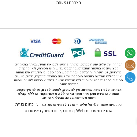
הצהרת נגישות
הבהרה: על עלים עושה כמיטב יכולתה להגיש לכם את המידע באתר במאמרים
מקצועיים או בתיאור המוצרים, בהתבסס על שימוש מסורתי, ו/או מחקרים
מודרניים, נטורופתיה והרבליזם. נבהיר למען הסר ספק, כי מידע זה אינו מהווה
ואינו מחליף המלצה רפואית מוסמכת. על נשים בהיריון ומיניקות, ילדים, אנשים
החולים במחלות כרוניות והנוטלים תרופות מרשם להיוועץ ברופא לפני השימוש
בתוספי תזונה.
אזהרה: כל הזכויות שמורות. אין להעתיק, לצטט, לצלם, או להפיץ טקסט,
תמונות או מידע תוכן אחר מתוך האתר ללא אזכור מקורו או ללא קבלת
רשות מפורשת בכתב מבעלי אתר זה.
כתום בניית
כל זכויות שמורות ©
על עלים – מרכז לצמחי מרפא
. נבנה ע"י
אתרים ומערכות Web
כתום קידום ושיווק באינטרנט
|