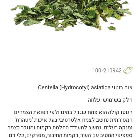
100-210942
שם בוטני Centella (Hydrocotyl) asiatica
חלק בשימוש: עלווה
הגוטו קולה הוא צמח שגדל במים ולפי רפואת הצמחים
המסורתית נחשב לצמח אלטרטיבי בעל איכות 'מטהרת'
ומנקה רעלים. נחשב למעודד החלמת רקמות ומוזכר כצמח
ספציפי המטיב עם העור, רקמות החיבור, מפרקים, כלי דם