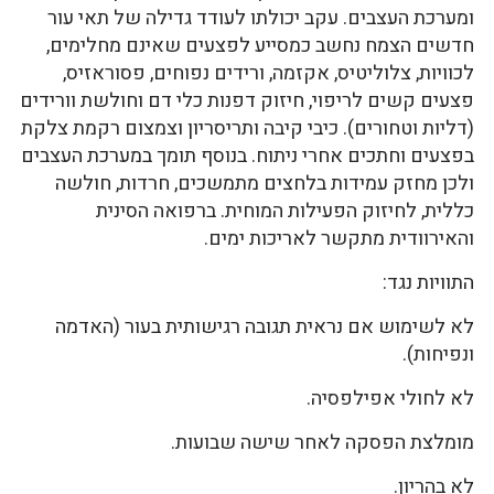
ומערכת העצבים. עקב יכולתו לעודד גדילה של תאי עור
חדשים הצמח נחשב כמסייע לפצעים שאינם מחלימים,
לכוויות, צלוליטיס, אקזמה, ורידים נפוחים, פסוראזיס,
פצעים קשים לריפוי, חיזוק דפנות כלי דם וחולשת וורידים
(דליות וטחורים). כיבי קיבה ותריסריון וצמצום רקמת צלקת
בפצעים וחתכים אחרי ניתוח. בנוסף תומך במערכת העצבים
ולכן מחזק עמידות בלחצים מתמשכים, חרדות, חולשה
כללית, לחיזוק הפעילות המוחית. ברפואה הסינית
והאירוודית מתקשר לאריכות ימים.
התוויות נגד:
לא לשימוש אם נראית תגובה רגישותית בעור (האדמה
ונפיחות).
לא לחולי אפילפסיה.
מומלצת הפסקה לאחר שישה שבועות.
לא בהריון.