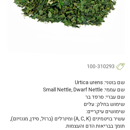
100-310293
שם בוטני: Urtica urens
שם עממי: Small Nettle, Dwarf Nettle
שם עברי: סרפד בר
שימוש בחלק: עלים
שימושים עיקריים:
עשיר בויטמינים (A, C, K) ומינרלים (ברזל, סידן, מגנזיום),
תומך בבריאות הדם והעצמות.