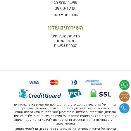
שישי וערבי חג
09:00-12:00
שבת וחג – סגור
השירותים שלנו
מדיניות משלוחים
תקנון האתר
הצהרת נגישות
הבהרה: על עלים עושה כמיטב יכולתה להגיש לכם את המידע באתר במאמרים
מקצועיים או בתיאור המוצרים, בהתבסס על שימוש מסורתי, ו/או מחקרים
מודרניים, נטורופתיה והרבליזם. נבהיר למען הסר ספק, כי מידע זה אינו מהווה
ואינו מחליף המלצה רפואית מוסמכת. על נשים בהיריון ומיניקות, ילדים, אנשים
החולים במחלות כרוניות והנוטלים תרופות מרשם להיוועץ ברופא לפני השימוש
בתוספי תזונה.
אזהרה: כל הזכויות שמורות. אין להעתיק, לצטט, לצלם, או להפיץ טקסט,