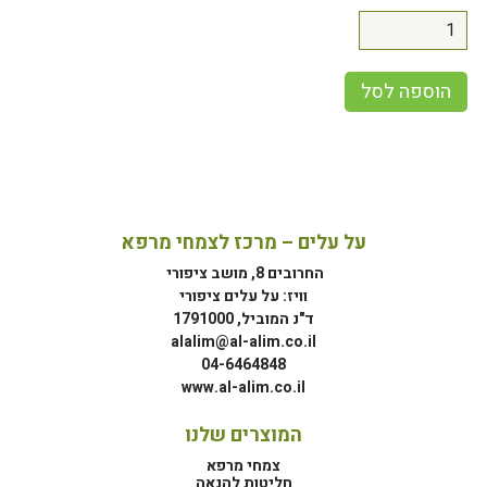
הוספה לסל
על עלים – מרכז לצמחי מרפא
החרובים 8, מושב ציפורי
וויז: על עלים ציפורי
ד"נ המוביל, 1791000
alalim@al-alim.co.il
04-6464848
www.al-alim.co.il
המוצרים שלנו
צמחי מרפא
חליטות להנאה