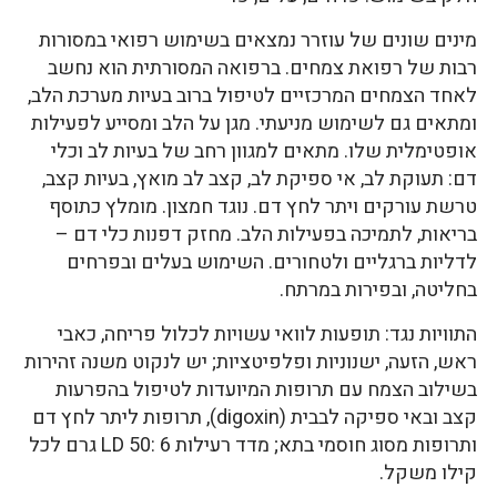
מינים שונים של עוזרר נמצאים בשימוש רפואי במסורות
רבות של רפואת צמחים. ברפואה המסורתית הוא נחשב
לאחד הצמחים המרכזיים לטיפול ברוב בעיות מערכת הלב,
ומתאים גם לשימוש מניעתי. מגן על הלב ומסייע לפעילות
אופטימלית שלו. מתאים למגוון רחב של בעיות לב וכלי
דם: תעוקת לב, אי ספיקת לב, קצב לב מואץ, בעיות קצב,
טרשת עורקים ויתר לחץ דם. נוגד חמצון. מומלץ כתוסף
בריאות, לתמיכה בפעילות הלב. מחזק דפנות כלי דם –
לדליות ברגליים ולטחורים. השימוש בעלים ובפרחים
בחליטה, ובפירות במרתח.
התוויות נגד: תופעות לוואי עשויות לכלול פריחה, כאבי
ראש, הזעה, ישנוניות ופלפיטציות; יש לנקוט משנה זהירות
בשילוב הצמח עם תרופות המיועדות לטיפול בהפרעות
קצב ובאי ספיקה לבבית (digoxin), תרופות ליתר לחץ דם
ותרופות מסוג חוסמי בתא; מדד רעילות LD 50: 6 גרם לכל
קילו משקל.