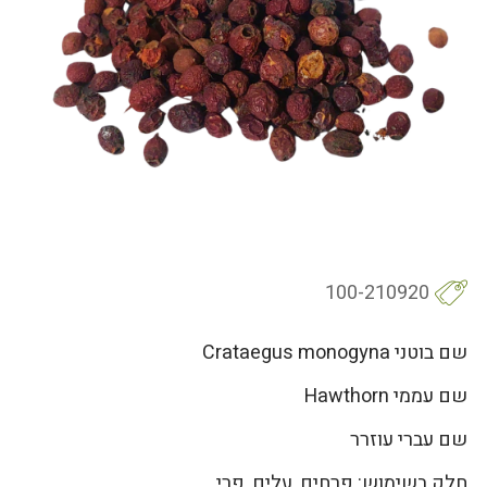
100-210920
שם בוטני Crataegus monogyna
שם עממי Hawthorn
שם עברי עוזרר
חלק בשימוש: פרחים, עלים, פרי