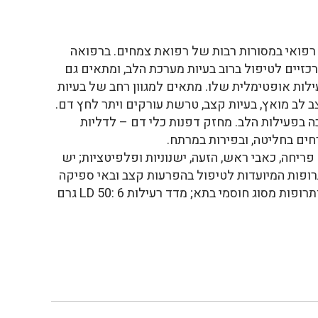
רפואי במסורות רבות של רפואת צמחים. ברפואה
יים לטיפול ברוב בעיות מערכת הלב, ומתאים גם
ילות אופטימלית שלו. מתאים למגוון רחב של בעיות
ב לב מואץ, בעיות קצב, טרשת עורקים ויתר לחץ דם.
כה בפעילות הלב. מחזק דפנות כלי דם – לדליות
חים בחליטה, ובפירות במרתח.
 פריחה, כאבי ראש, הזעה, ישנוניות ופלפיטציות; יש
ופות המיועדות לטיפול בהפרעות קצב ובאי ספיקה
לבבית (digoxin), תרופות ליתר לחץ דם ותרופות מסוג חוסמי בתא; מדד רעילות LD 50: 6 גרם