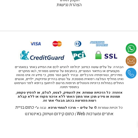
הצהרת נגישות
הבהרה: על עלים עושה כמיטב יכולתה להגיש לכם את המידע באתר במאמרים
מקצועיים או בתיאור המוצרים, בהתבסס על שימוש מסורתי, ו/או מחקרים
מודרניים, נטורופתיה והרבליזם. נבהיר למען הסר ספק, כי מידע זה אינו מהווה
ואינו מחליף המלצה רפואית מוסמכת. על נשים בהיריון ומיניקות, ילדים, אנשים
החולים במחלות כרוניות והנוטלים תרופות מרשם להיוועץ ברופא לפני השימוש
בתוספי תזונה.
אזהרה: כל הזכויות שמורות. אין להעתיק, לצטט, לצלם, או להפיץ טקסט,
תמונות או מידע תוכן אחר מתוך האתר ללא אזכור מקורו או ללא קבלת
רשות מפורשת בכתב מבעלי אתר זה.
כתום בניית
כל זכויות שמורות ©
על עלים – מרכז לצמחי מרפא
. נבנה ע"י
אתרים ומערכות Web
כתום קידום ושיווק באינטרנט
|