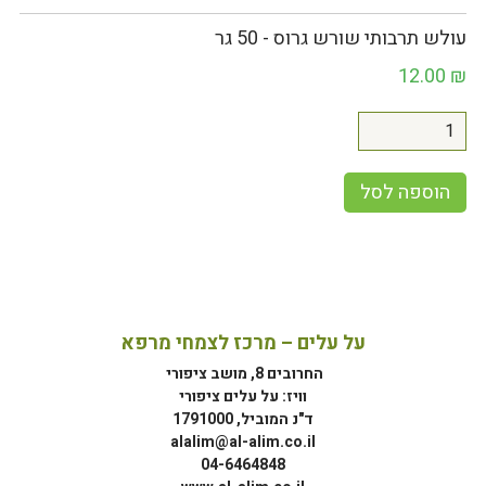
עולש תרבותי שורש גרוס - 50 גר
12.00
₪
הוספה לסל
על עלים – מרכז לצמחי מרפא
החרובים 8, מושב ציפורי
וויז: על עלים ציפורי
ד"נ המוביל, 1791000
alalim@al-alim.co.il
04-6464848