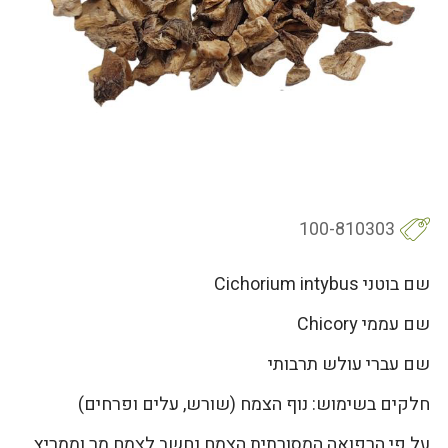
100-810303
שם בוטני Cichorium intybus
שם עממי Chicory
שם עברי עולש תרבותי
חלקים בשימוש: נוף הצמח (שורש, עלים ופרחים)
על פי הרפואה המסורתית הצמח נחשב לצמח מר וממריץ