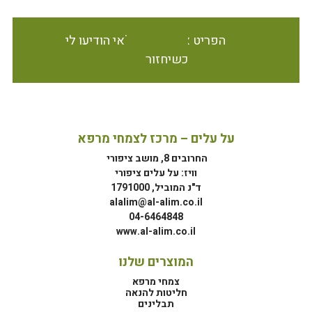
הפריט אינו זמין במלאי הודיעו לי
כשיחזור
על עלים – מרכז לצמחי מרפא
החרובים 8, מושב ציפורי
וויז: על עלים ציפורי
ד"נ המוביל, 1791000
alalim@al-alim.co.il
04-6464848
www.al-alim.co.il
המוצרים שלנו
צמחי מרפא
חליטות להנאה
תבלינים