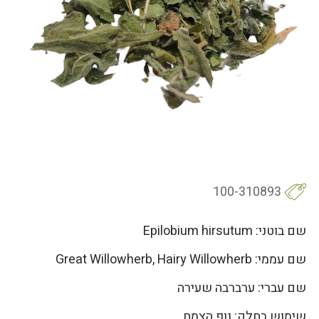
100-310893
שם בוטני: Epilobium hirsutum
שם עממי: Great Willowherb, Hairy Willowherb
שם עברי: ערברבה שעירה
שימוש בחלק: נוף הצמח