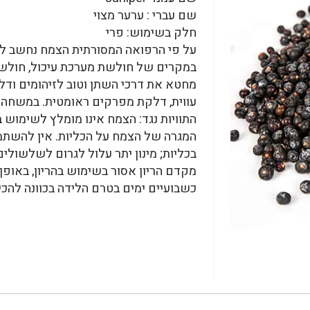
שם עברי : ערער מצוי
חלק בשימוש: פרי
על פי הרפואה המסורתית הצמח נחשב למשת
במקרים של חולשת מערכת עיכול, חולשת 
מחטא את דרכי השתן וטוב לזיהומים ודלק
עווית, דלקת מפרקים ראומטית. במשחה ח
התוויות נגד: הצמח אינו מומלץ לשימוש
המגרה של הצמח על הכליות. אין להשת
בכליות; מינון יתר עלול לגרום לשלשולים
מקדם הריון אסור בשימוש בהריון, באופ
כשבועיים ימים בטרם הלידה בכוונה להכ