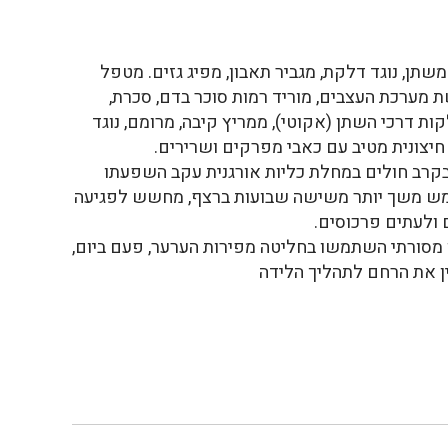
ן, נוגד דלקת, מגביר תאבון, מפיג גזים. מטפל
מערכת העצבים, מוריד רמות סוכר בדם, סכרת,
ות דרכי השתן (אקוטי), ממריץ קיבה, מרומם, נוגד
יצונית מטיב עם כאבי מפרקים ושרירים.
 בקרב חולים במחלת כליות אורגנית עקב השפעתו
מש משך יותר משישה שבועות ברצף, מחשש לפגיעה
 ולעתים פרכוסים.
ן מסורתי השתמשו בחליטה מפירות הערער, פעם ביום,
ין את הרחם לתהליך הלידה