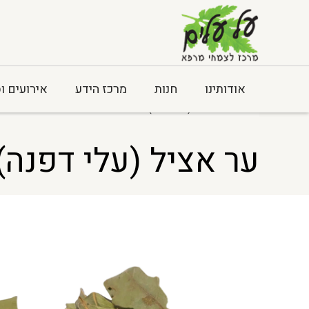
אודותינו
חנות
מרכז הידע
אירועים ו
Home
> ער אציל (עלי דפנה) עלים שלם Laurus nobilis
ער אציל (עלי דפנה) עלים של