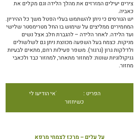
צירים יעילים המזרזים את מהלך הלידה וגם מקלים את
כאביה.
יש הגורסים כי ניתן להשתמש בעלי הפטל משך כל ההיריון.
המחמירים ממליצים על שימוש בו החל מטרימסטר שלישי
ועד הלידה. לאחר הלידה – להגברת חלב אצל נשים
מניקות. כצמח בעל השפעה מכווצת ניתן גם לשלשולים
ולדלקות גרון (גרגור). משפר פעילות רחם, מתאים לבעיות
גניקולוגיות שונות: למחזור מתאחר, למחזור כבד ולכאבי
מחזור.
הפריט אינו זמין במלאי הודיעו לי
כשיחזור
על עלים – מרכז לצמחי מרפא