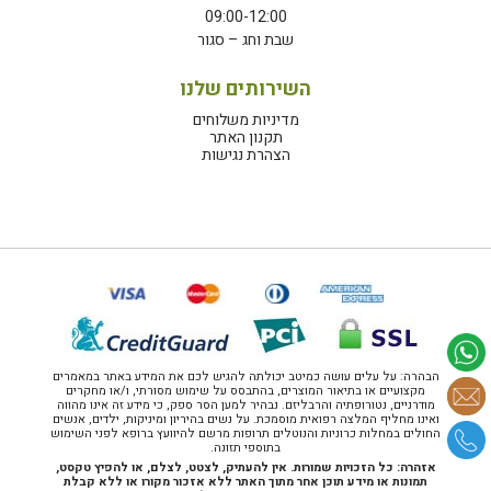
09:00-12:00
שבת וחג – סגור
השירותים שלנו
מדיניות משלוחים
תקנון האתר
הצהרת נגישות
הבהרה: על עלים עושה כמיטב יכולתה להגיש לכם את המידע באתר במאמרים
מקצועיים או בתיאור המוצרים, בהתבסס על שימוש מסורתי, ו/או מחקרים
מודרניים, נטורופתיה והרבליזם. נבהיר למען הסר ספק, כי מידע זה אינו מהווה
ואינו מחליף המלצה רפואית מוסמכת. על נשים בהיריון ומיניקות, ילדים, אנשים
החולים במחלות כרוניות והנוטלים תרופות מרשם להיוועץ ברופא לפני השימוש
בתוספי תזונה.
אזהרה: כל הזכויות שמורות. אין להעתיק, לצטט, לצלם, או להפיץ טקסט,
תמונות או מידע תוכן אחר מתוך האתר ללא אזכור מקורו או ללא קבלת