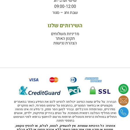
שישי וערבי חג
09:00-12:00
שבת וחג – סגור
השירותים שלנו
מדיניות משלוחים
תקנון האתר
הצהרת נגישות
הבהרה: על עלים עושה כמיטב יכולתה להגיש לכם את המידע באתר במאמרים
מקצועיים או בתיאור המוצרים, בהתבסס על שימוש מסורתי, ו/או מחקרים
מודרניים, נטורופתיה והרבליזם. נבהיר למען הסר ספק, כי מידע זה אינו מהווה
ואינו מחליף המלצה רפואית מוסמכת. על נשים בהיריון ומיניקות, ילדים, אנשים
החולים במחלות כרוניות והנוטלים תרופות מרשם להיוועץ ברופא לפני השימוש
בתוספי תזונה.
אזהרה: כל הזכויות שמורות. אין להעתיק, לצטט, לצלם, או להפיץ טקסט,
תמונות או מידע תוכן אחר מתוך האתר ללא אזכור מקורו או ללא קבלת