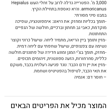
3,000 מ'. הפטרייה גדלה לרוב על זחלי העש Hepialus
armoricanus. והיא נאספת בתחילת הקיץ.
במבט סיני מסורתי:
-תומך בכליות ומחזק את היאנג: אימפוטנציה, שפיכה
מוקדמת, כאבי גב תחתון וברכיים, חולשה של הגפיים
התחתונות.
-מזין ותומך ביין הריאה, מתמיר ליחה. שיעול כרוני וקוצר
נשימה עם צפצופים, שיעול שחפתי עם ליחה דמית.
-מחזק, תומך בצ'י המגן ומונע חדירה של פתוגנים.חולשה
כללית, סחרחורות, הזעה ספונטנית, זיהומים תכופים.
-מזין את יין ודם הכבד: נוגד פגיעה רעלנית בכבד, משקם
את תאי הכבד, לטיפול בהפטיטיס ושחמת.
– חוסר דם: אנמיה
המוצר מכיל את הפריטים הבאים