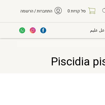
סל קניות
0
התחברות / הרשמה
عل عليم