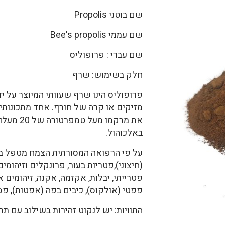
שם בוטני Propolis
שם עממי Bee's propolis
שם עברי : פרופוליס
חלק בשימוש: שרף
פרופוליס הינו שרף שעוותי המיוצר על יד
מזיקים או קרה של חורף. אחד מתכונותי
את מרקמו
באלכוהול.
על פי הרפואה המסורתית הצמח מטפל בעי
(חיצוני),פטריות בעור, פרונקלים וזיהומי
פטרייתי, יבלות, אקזמה, אקנה, זיהומים 
פפטי (אולקוס), כיבים בפה (אפטות), פס
התוויות: יש לנקוט זהירות בשילוב עם ת