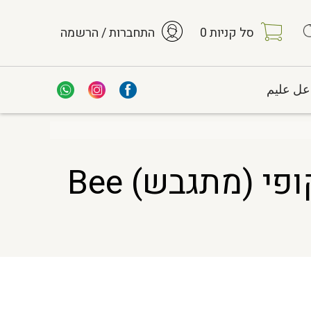
סל קניות
0
התחברות / הרשמה
عل عليم
פרופוליס טהור אבקה 70% – חומר היגרוסקופי (מתגבש) Bee