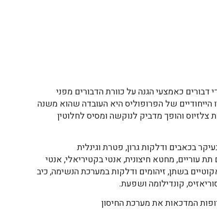
י דבורים כאמצעי הגנה על כוורת הדבורים מפני
ו הייחודיים של הפרופוליס היא העובדה שהוא משנה
 מעל טמפרטורה של 20 מעלות צלזיוס והופך מדביק לנוקשה ומסיס לחלוטין
קר בכאבים ודלקות גרון, פטרת וגינלית
ם תת עוריים, מחטא חיצונית, אנטי בקטיריאלי, אנטי
אקוטיים בשתן, זיהומים ודלקות במערכת הנשימה, כיב
וריאזיס, קונדילומה ושפעת.
רופות המדכאות את מערכת החיסון