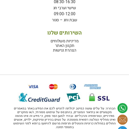
08:30-16:30
שישי וערבי חג
09:00-12:00
שבת וחג – סגור
השירותים שלנו
מדיניות משלוחים
תקנון האתר
הצהרת נגישות
הבהרה: על עלים עושה כמיטב יכולתה להגיש לכם את המידע באתר במאמרים
מקצועיים או בתיאור המוצרים, בהתבסס על שימוש מסורתי, ו/או מחקרים
מודרניים, נטורופתיה והרבליזם. נבהיר למען הסר ספק, כי מידע זה אינו מהווה
ואינו מחליף המלצה רפואית מוסמכת. על נשים בהיריון ומיניקות, ילדים, אנשים
החולים במחלות כרוניות והנוטלים תרופות מרשם להיוועץ ברופא לפני השימוש
בתוספי תזונה.