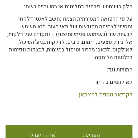
חלק בשימוש: פרחים בחליטות או בהשרייה בשמן.
על פי הרפואה המסורתית הצמח נחשב לאנטי דלקתי
ומסייע לצמיחה מחודשת של תאי העור. הוא משמש
לבעיות עור (בשימוש פנימי וחיצוני) – ומקרים של דלקות,
אלרגיות, פצעים, דימום, כיבים. לדלקות במע' העיכול.
לאולקוס. לכאבי מחזור וטיפול במיומות, לבצקות ונפיחות
בבלוטות הלימפה.
התוויות נגד:
לא לנשים בהריון
לקריאה נוספת לחץ כאן
הפריט אינו זמין במלאי הודיעו לי