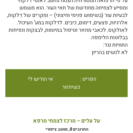
על פי הרפואה המסורתית הצמח נחשב לאנטי דלקתי
ומסייע לצמיחה מחודשת של תאי העור. הוא משמש
לבעיות עור (בשימוש פנימי וחיצוני) – ומקרים של דלקות,
אלרגיות, פצעים, דימום, כיבים. לדלקות במע' העיכול.
לאולקוס. לכאבי מחזור וטיפול במיומות, לבצקות ונפיחות
בבלוטות הלימפה.
התוויות נגד:
לא לנשים בהריון
הפריט אינו זמין במלאי הודיעו לי
כשיחזור
על עלים – מרכז לצמחי מרפא
החרובים 8, מושב ציפורי