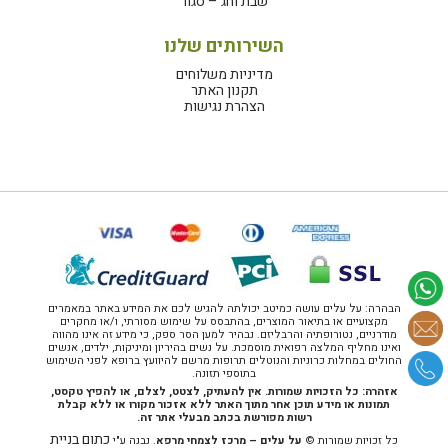
שבת וחג – סגור
השירותים שלנו
מדיניות משלוחים
תקנון האתר
הצהרת נגישות
הבהרה: על עלים עושה כמיטב יכולתה להגיש לכם את המידע באתר במאמרים
מקצועיים או בתיאור המוצרים, בהתבסס על שימוש מסורתי, ו/או מחקרים
מודרניים, נטורופתיה והרבליזם. נבהיר למען הסר ספק, כי מידע זה אינו מהווה
ואינו מחליף המלצה רפואית מוסמכת. על נשים בהיריון ומיניקות, ילדים, אנשים
החולים במחלות כרוניות והנוטלים תרופות מרשם להיוועץ ברופא לפני השימוש
בתוספי תזונה.
אזהרה: כל הזכויות שמורות. אין להעתיק, לצטט, לצלם, או להפיץ טקסט,
תמונות או מידע תוכן אחר מתוך האתר ללא אזכור מקורו או ללא קבלת
רשות מפורשת בכתב מבעלי אתר זה.
כתום בניית
כל זכויות שמורות ©
על עלים – מרכז לצמחי מרפא
. נבנה ע"י