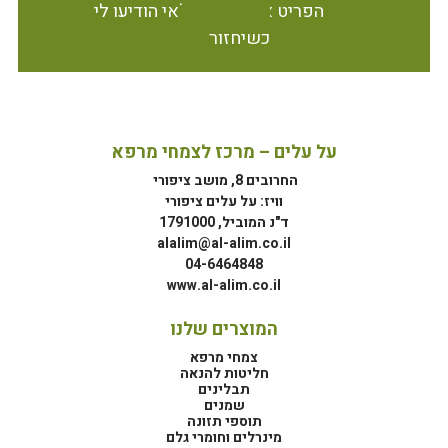
הפריט אינו זמין במלאי הודיעו לי
כשיחזור
על עלים – מרכז לצמחי מרפא
החרובים 8, מושב ציפורי
וויז: על עלים ציפורי
ד"נ המוביל, 1791000
alalim@al-alim.co.il
04-6464848
www.al-alim.co.il
המוצרים שלנו
צמחי מרפא
חליטות להנאה
תבלינים
שמנים
תוספי תזונה
מינרלים וחומרי גלם