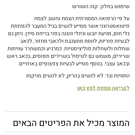
שימוש בחלק: קנה השורש
על פי הרפואה המסורתית הצמח נחשב לצמח
פיטואסטרוגני אשר מסייע לנשים בגיל המעבר להפחתת
גלי חום, מניעת יובש וגינלי והגנה בפני בריחת סידן. ניתן גם
לבעיות פוריות, לווסת מתעכבת ולכאבי מחזור, לכאב
שחלות ולשחלות פוליציסטיות. כמרגיע וכמשחרר עוויתות
שרירים, משמש גם לטיפול בשרירים תפוסים, בכאב ראש
ובכאב עצבי. בנוסף מסייע לבעיות צפצופים באוזניים.
התוויות נגד: לא לנשים בהריון, לא לנשים מניקות
לקריאה נוספת לחץ כאן
המוצר מכיל את הפריטים הבאים